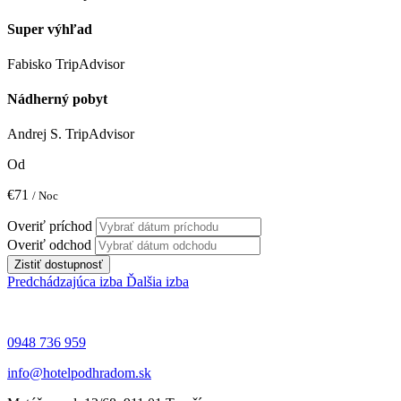
Super výhľad
Fabisko
TripAdvisor
Nádherný pobyt
Andrej S.
TripAdvisor
Od
€71
/ Noc
Overiť príchod
Overiť odchod
Zistiť dostupnosť
Predchádzajúca izba
Ďalšia izba
0948 736 959
info@hotelpodhradom.sk