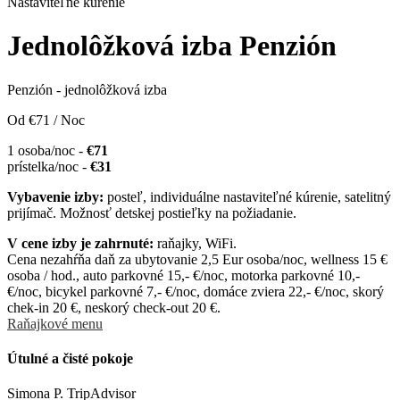
Nastaviteľné kúrenie
Jednolôžková izba Penzión
Penzión - jednolôžková izba
Od
€71
/ Noc
1 osoba/noc -
€71
prístelka/noc -
€31
Vybavenie izby:
posteľ, individuálne nastaviteľné kúrenie, satelitný
prijímač. Možnosť detskej postieľky na požiadanie.
V cene izby je zahrnuté:
raňajky, WiFi.
Cena nezahŕňa daň za ubytovanie 2,5 Eur osoba/noc, wellness 15 €
osoba / hod., auto parkovné 15,- €/noc, motorka parkovné 10,-
€/noc, bicykel parkovné 7,- €/noc, domáce zviera 22,- €/noc, skorý
chek-in 20 €, neskorý check-out 20 €.
Raňajkové menu
Útulné a čisté pokoje
Simona P.
TripAdvisor