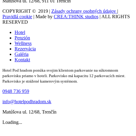
Matúšova ul. 12/68, 911 01 Trenčín
COPYRIGHT © 2019 |
Zásady ochrany osobných údajov
|
Pravidlá cookie
| Made by
CREA:THINK studios
| ALL RIGHTS
RESERVED
Hotel
Penzión
Wellness
Rezervácia
Galéria
Kontakt
Hotel Pod hradom ponúka svojim klientom parkovanie na súkromnom
parkovisku priamo v hoteli. Parkovisko má kapacitu 12 parkovacích miest.
Parkovisko je strážené kamerovým systémom.
0948 736 959
info@hotelpodhradom.sk
Matúšova ul. 12/68, Trenčín
Loading...