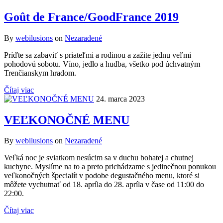
Goût de France/GoodFrance 2019
By
webilusions
on
Nezaradené
Príďte sa zabaviť s priateľmi a rodinou a zažite jednu veľmi
pohodovú sobotu. Víno, jedlo a hudba, všetko pod úchvatným
Trenčianskym hradom.
Čítaj viac
24. marca 2023
VEĽKONOČNÉ MENU
By
webilusions
on
Nezaradené
Veľká noc je sviatkom nesúcim sa v duchu bohatej a chutnej
kuchyne. Myslíme na to a preto prichádzame s jedinečnou ponukou
veľkonočných špecialít v podobe degustačného menu, ktoré si
môžete vychutnať od 18. apríla do 28. apríla v čase od 11:00 do
22:00.
Čítaj viac